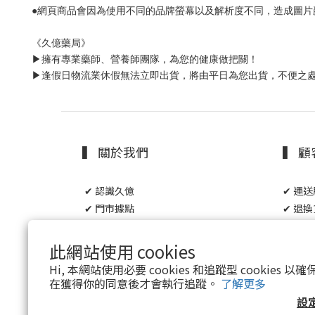
●網頁商品會因為使用不同的品牌螢幕以及解析度不同，造成圖片
《久億藥局》
▶擁有專業藥師、營養師團隊，為您的健康做把關！
▶逢假日物流業休假無法立即出貨，將由平日為您出貨，不便之
▍ 關於我們
▍ 
✔ 認識久億
✔ 運
✔ 門市據點
✔ 退
✔ 人才招募
✔ 條
✔ 免責聲明
此網站使用 cookies
Hi, 本網站使用必要 cookies 和追蹤型 cookies
在獲得你的同意後才會執行追蹤。
了解更多
設