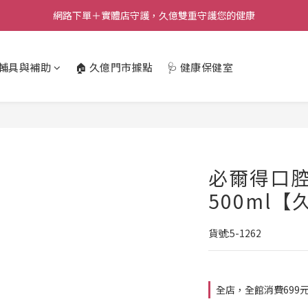
網路下單＋實體店守護，久億雙重守護您的健康
️輔具與補助
🏠 久億門市據點
🩺 健康保健室
必爾得口
500ml
貨號:5-1262
全店，全館消費699