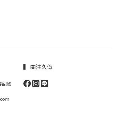
▍ 關注久億
網店客服)
）
.com