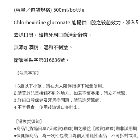
(容量／包裝規格) 500ml/bottle
Chlorhexidine gluconate 能提供口腔
去除口臭，維持牙周口齒清新舒爽。
無添加酒精，溫和不刺激。
衛署藥製字第016636號。
【注意事項】
1.6歲以下小孩，請在大人陪伴指導下減量使用。
2.請置於兒童接觸不到的地方。如若不慎吞服，請立即就醫。
3.詳細口腔保健及牙周病問題，請諮詢牙醫師。
4.不宜吞食，使用後請漱口並吐出。
【退換貨須知】
●商品到貨隔日享7天鑑賞(猶豫)期之權益【鑑賞(猶豫)期非試
●保健類商品，為一次性包裝且為個人消耗性產品，不可拆封或食