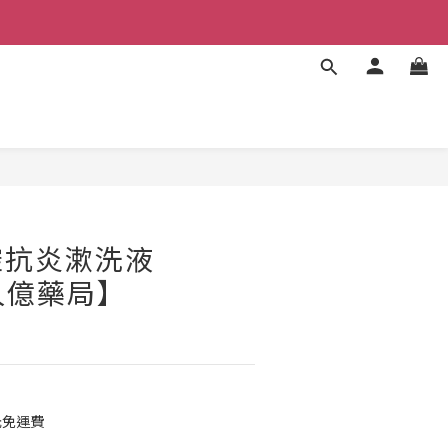
立即購買
腔抗炎漱洗液
【久億藥局】
元免運費