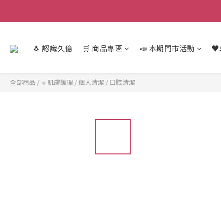
🐧 認識久億
🛒 商品專區
📣 本期門市活動
♥
全部商品
/
🔹肌膚護理
/
個人清潔
/
口腔清潔