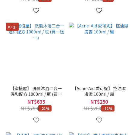
棕
紅
色
(1)
買1送1
看
更
多
尺
寸
250ml
/ 瓶
【蜜植屋】 洗髮沐浴二合一
【Acne-Aid 愛可妮】 控油潔
溫和配方 1000ml / 瓶 (買一
(3)
膚露 100ml / 罐
送一)
NT$635
NT$250
500ml
NT$799
NT$280
-21%
-11%
/ 瓶
(3)
100ml