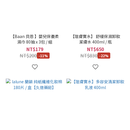
水
組
(1)
36
片-
【Baan 貝恩 】嬰兒保養柔
【理膚寶水】 舒緩保濕卸妝
活
濕巾 80抽 x 3包 / 組
潔膚水 400ml / 瓶
動
NT$179
NT$650
式
NT$200
NT$830
-11%
-22%
(1)
3
條
優
惠
組
(1)
72
片-
局
部