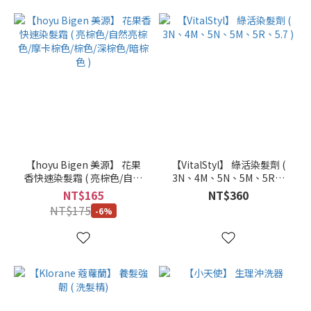
【hoyu Bigen 美源】 花果
【VitalStyl】 綠活染髮劑 (
香快速染髮霜 ( 亮棕色/自然
3N、4M、5N、5M、5R、
亮棕色/摩卡棕色/棕色/深棕
5.7 )
NT$165
NT$360
色/暗棕色 )
NT$175
-6%