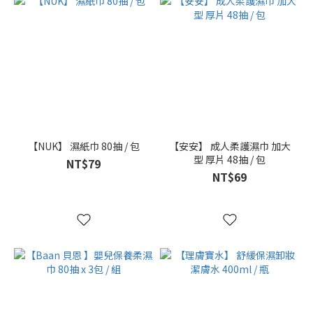
/ 瓶
(1)
108
片-
活
動
式
(1)
160g
【NUK】 濕紙巾 80抽 / 包
【安安】 成人柔護濕巾 加大
/ 條
型 厚片 48抽 / 包
NT$79
(1)
NT$69
2
條
牙
膏
+2
罐
漱
口