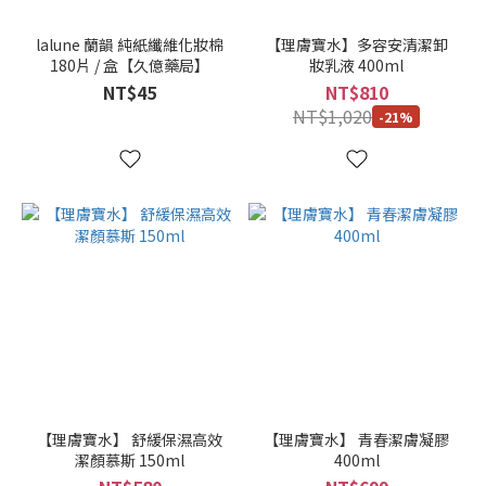
式
(1)
lalune 蘭韻 純紙纖維化妝棉
【理膚寶水】多容安清潔卸
180片 / 盒【久億藥局】
妝乳液 400ml
看
NT$45
NT$810
更
NT$1,020
-21%
多
【理膚寶水】 舒緩保濕高效
【理膚寶水】 青春潔膚凝膠
潔顏慕斯 150ml
400ml