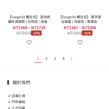
【Saugella 賽吉兒】 高效修
【Saugella 賽吉兒】 菁萃潔
護保濕凝膠 ( 日用型 / 加強型
浴凝露 ( 涼感型 / 潤澤型 )
/ 菁萃柔嫩乳霜 ) 30ml / 瓶
200ml / 瓶
NT$569 ~ NT$729
NT$367 ~ NT$399
NT$935
NT$430
-27%
-13%
1
2
3
4
▍ 關於我們
✔ 認識久億
✔ 門市據點
✔ 人才招募