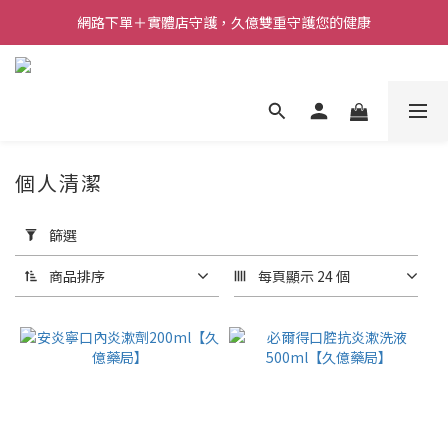
網路下單＋實體店守護，久億雙重守護您的健康
個人清潔
套
用
篩選
篩
選
商品排序
每頁顯示 24 個
(0/20)
價格
(NT$)
~