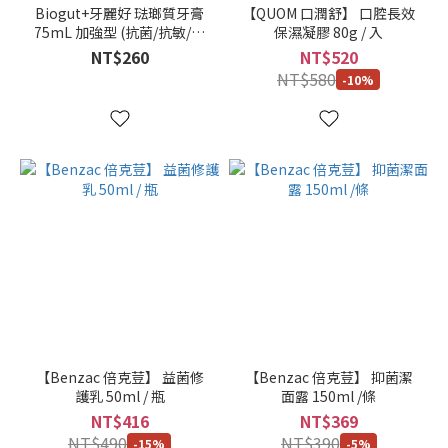
深
Biogut+牙麗好 琺瑯質牙膏
【QUOM 口潤舒】 口腔長效
棕
75mL 加強型 (抗菌/抗敏/牙
保濕凝膠 80g / 入
周/護齦/亮白)
黑
NT$260
NT$520
色
NT$580
-10%
(1)
4 :
亮
棕
色
(1)
4CA
: 摩
卡
棕
色
(1)
【Benzac 倍克荳】 益菌修
【Benzac 倍克荳】 抑菌潔
護乳 50ml / 瓶
面露 150ml /條
4M
NT$416
NT$369
:
NT$490
NT$390
深
-15%
-5%