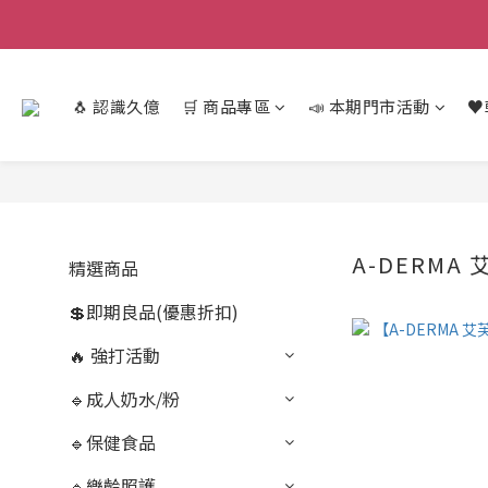
🐧 認識久億
🛒 商品專區
📣 本期門市活動
♥
A-DERMA
精選商品
💲即期良品(優惠折扣)
🔥 強打活動
🔹成人奶水/粉
🔹保健食品
🔹樂齡照護