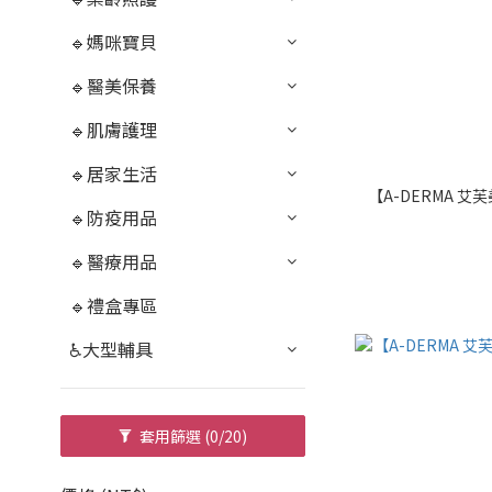
🔹媽咪寶貝
🔹醫美保養
🔹肌膚護理
🔹居家生活
【A-DERMA 艾
🔹防疫用品
🔹醫療用品
🔹禮盒專區
♿大型輔具
套用篩選
(0/20)