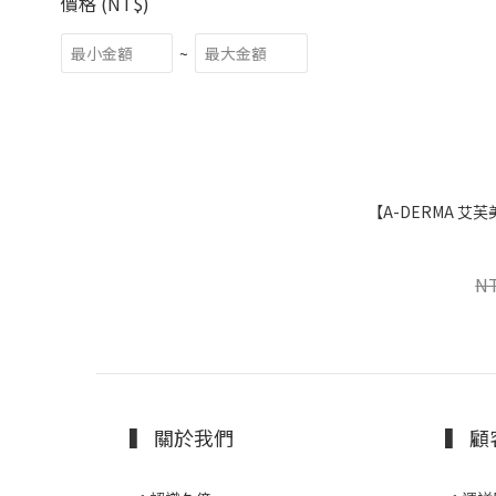
價格 (NT$)
~
【A-DERMA 艾芙美】 複方維他命護唇膏 4g / 條
N
▍ 關於我們
▍ 