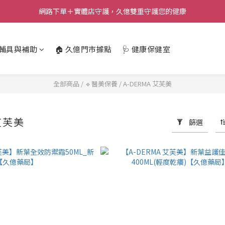
網路下單＋實體店守護，久億雙重守護您的健康
️輔具與補助
🏠 久億門市據點
🩺 健康保健室
全部商品
/
🔹醫美保養
/
A-DERMA 艾芙美
 艾芙美
篩選