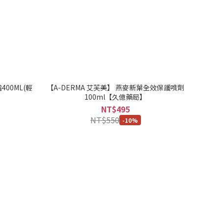
00ML(輕
【A-DERMA 艾芙美】 燕麥新葉全效保護噴劑
100ml【久億藥局】
NT$495
NT$550
-10%