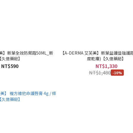
芙美】新葉全效防禦霜50ML_新
【A-DERMA 艾芙美】新葉益護佳強護霜4
【久億藥局】
度乾癢)【久億藥局】
NT$590
NT$1,330
NT$1,480
-10%