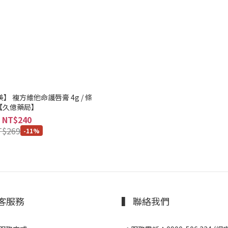
【久億藥局】
NT$240
T$269
-11%
顧客服務
▍ 聯絡我們