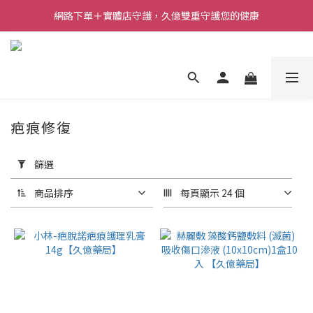
網路下單＋實體店守護，久億雙重守護您的健康
疤痕修復
套
用
篩選
篩
選
商品排序
每頁顯示 24 個
(0/20)
價格
(NT$)
~