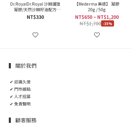
Dr.RoyalDr.Royal 沙棘護理
【Mederma 美德】 凝膠
凝膠/天然沙棘籽油配方
20g / 50g
25ml【久億藥局】
NT$330
NT$650 ~ NT$1,200
NT$1,700
-35%
▍ 關於我們
✔ 認識久億
✔ 門市據點
✔ 人才招募
✔ 免責聲明
▍ 顧客服務