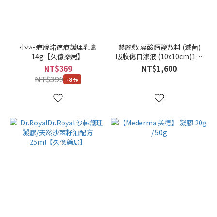
尺
寸
小林-疤脫諾疤痕護理乳膏
赫麗敷 藻酸鈣鹽敷料 (滅菌)
14g【久億藥局】
吸收傷口滲液 (10x10cm)1盒
20g
10入 【久億藥局】
NT$369
NT$1,600
/ 條
NT$399
-8%
(1)
50g
/ 條
(1)