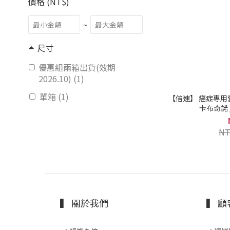
價格 (NT$)
~
尺寸
優惠組兩箱出貨(效期
2026.10) (1)
單箱 (1)
【倍速】 癌症專用營
卡布奇諾 /
NT
▍ 關於我們
▍ 