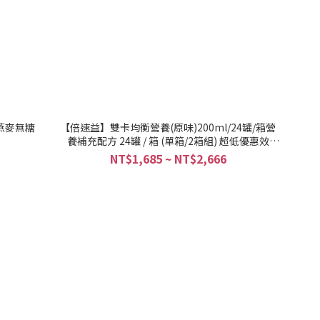
燕麥無糖
【倍速益】雙卡均衡營養(原味)200ml/24罐/箱營
養補充配方 24罐 / 箱 (單箱/2箱組) 超低優惠效
期;2026.10月
NT$1,685 ~ NT$2,666