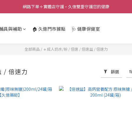
網路下單＋實體店守護，久億雙重守護您的健康
️輔具與補助
🏠 久億門市據點
🩺 健康保健室
全部商品
/
🔹成人奶水/粉
/
倍速 / 倍速益 / 倍速力
益 / 倍速力
篩選