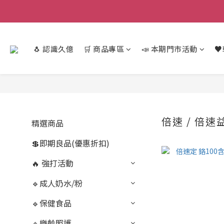
🐧 認識久億
🛒 商品專區
📣 本期門市活動
♥
倍速 / 倍速
精選商品
💲即期良品(優惠折扣)
🔥 強打活動
🔹成人奶水/粉
🔹保健食品
🔹樂齡照護