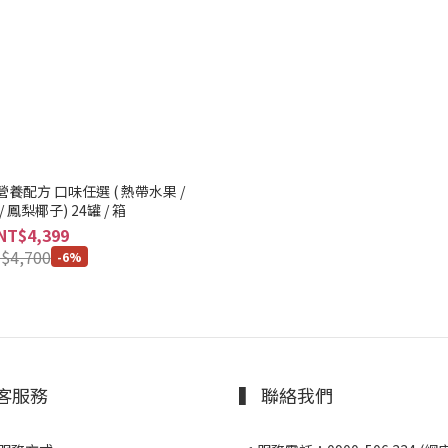
養配方 口味任選 ( 熱帶水果 /
 鳳梨椰子) 24罐 / 箱
NT$4,399
$4,700
-6%
顧客服務
▍ 聯絡我們