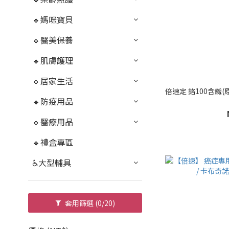
🔹媽咪寶貝
🔹醫美保養
🔹肌膚護理
🔹居家生活
倍速定 鉻100含纖(
🔹防疫用品
🔹醫療用品
🔹禮盒專區
♿大型輔具
套用篩選
(0/20)