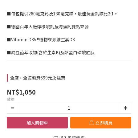
■每包提供260毫克鈣及130毫克鎂，最佳黃金鈣鎂比2:1。
■德國百年大廠檸檬酸鈣及海藻鈣雙鈣來源
■Vitamin D3V®植物來源維生素D3
■納豆菌萃取物(含維生素K)及酪蛋白磷酸胜肽
全店，全館消費699元免運費
NT$1,050
數量
加入購物車
立即購買
加入追蹤清單