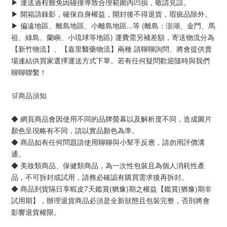
▶ 運送過程難免因碰撞導致合理範圍內凹損，敬請見諒。
▶ 開箱請錄影，確保自身權益，開封後不得退貨，瑕疵品除外。
▶ 偏遠地區、離島地區、小離島地區...等 (離島：澎湖、金門、馬
祖、綠島、蘭嶼、小琉球等地區) 運費需另補差額，寄送物流分為
【新竹物流】、【嘉里醫藥物流】兩種 請聊聊詢問、將會提供賣
場連結供買家選擇運送方式下單。若有任何疑問歡迎隨時與我們
聊聊聯繫！
🛒商品須知
◆ 網頁商品會因使用不同的品牌螢幕以及解析度不同，造成圖片
顏色呈現略有不同，請以實品顏色為準。
◆ 商品如有任何問題請使用聊聊與小幫手反應，請勿用評價溝
通。
◆ 美妝類商品、保健類商品，為一次性包裝且為個人消耗性產
品，不可拆封或試用，請務必確認有購買需求後再拆封。
◆ 商品到貨隔日享蝦皮7天鑑賞(猶豫)期之權益【鑑賞(猶豫)期非
試用期】，辦理退貨商品必須是全新狀態且包裝完整，否則將會
影響退貨權限。