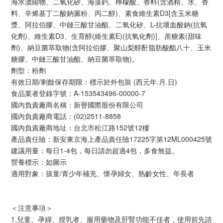
海水濃縮物、二氧化矽、海藻鈣、檸檬酸、香料(含酒精、水、香
料、辛烯基丁二酸鈉澱粉、丙二醇)、素食維生素D3[含玉米糖
漿、阿拉伯膠、中鏈三酸甘油酯、二氧化矽、L-抗壞血酸鈉(抗氧
化劑)、維生素D3、生育醇(維生素E)(抗氧化劑)]、蔗糖素(甜味
劑)、納豆菌萃取物(含阿拉伯膠、聚山梨醇酐脂肪酸酯八十、玉米
糖膠、中鏈三酸甘油酯、納豆菌萃取物)。
劑型：粉劑
有效日期/剩餘保存期限：標示於外包裝 (西元年.月.日)
食品業者登錄字號：A-153543496-00000-7
國內負責廠商名稱：新譽國際股份有限公司
國內負責廠商電話：(02)2511-8858
國內負責廠商地址：台北市松江路152號12樓
產品責任險：新安東京海上產品責任險17225字第12ML000425號
建議用量：每日1-4包，每日請勿超過4包，多食無益。
營養標示：如圖示
適用對象：孩童/青少年補充、懷孕婦女、熟齡女性、年長者
＜注意事項＞
1.兒童、孕婦、授乳者、服用藥物及肝腎功能不佳者，使用前先諮