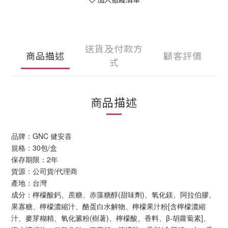
送貨及付款方
商品描述
顧客評價
式
商品描述
品牌：GNC 健安喜
規格：30包/盒
保存期限：2年
貨源：公司貨/代理商
產地：台灣
成分：檸檬酸鈣、蔗糖、赤藻糖醇(甜味劑)、氧化鎂、阿拉伯膠、
果寡糖、檸檬濃縮汁、酪蛋白水解物、檸檬果汁粉[含檸檬濃縮
汁、麥芽糊精、氧化澱粉(樹薯)、檸檬酸、香料、β-胡蘿蔔素]、