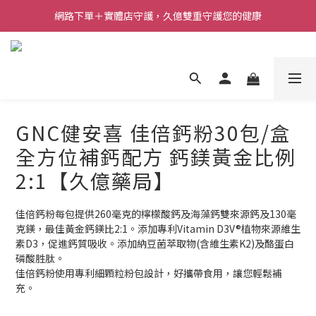
網路下單＋實體店守護，久億雙重守護您的健康
GNC健安喜 佳倍鈣粉30包/盒
全方位補鈣配方 鈣鎂黃金比例
2:1【久億藥局】
佳倍鈣粉每包提供260毫克的檸檬酸鈣及海藻鈣雙來源鈣及130毫
克鎂，最佳黃金鈣鎂比2:1。添加專利Vitamin D3V®植物來源維生
素D3，促進鈣質吸收。添加納豆菌萃取物(含維生素K2)及酪蛋白
磷酸胜肽。
佳倍鈣粉使用專利細顆粒粉包設計，好攜帶食用，讓您輕鬆補
充。