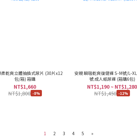
棉柔乾爽立體抽換式尿片 (30片x12
安親 瞬吸乾爽復健褲 S-M號/L-XL
包/箱) 箱購
號 成人紙尿褲 (箱購6包)
NT$1,660
NT$1,190 ~ NT$1,280
NT$1,800
NT$1,450
-8%
-12%
1
2
3
4
5
»