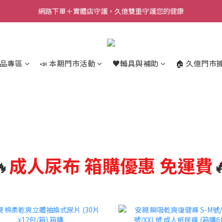
網路下單＋實體店守護，久億雙重守護您的健康
商品專區
📣 本期門市活動
♥️輔具與補助
🏠 久億門市

成人尿布
箱購優惠 免運費
