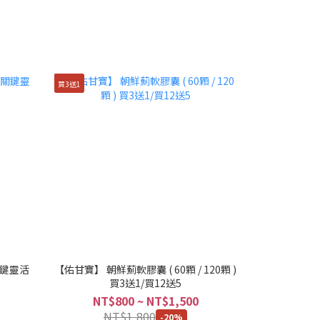
買3送1
關鍵靈活
【佑甘寶】 朝鮮薊軟膠囊 ( 60顆 / 120顆 )
買3送1/買12送5
NT$800 ~ NT$1,500
NT$1,800
-20%