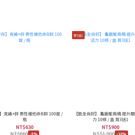
買3送1
克補+鋅 男性維他命B群 100錠 /
【凱全尚好】 龜鹿鴕鳥精 提升
瓶
力 10條 / 盒 買3送1
NT$630
NT$900
NT$660
NT$1,000
-5%
-10%