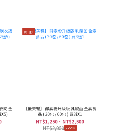
買3送1
衣錠 全
【優美暢】 酵素粉升級版 乳酸菌 全素食
2送5)
品 ( 30包 / 60包 ) 買3送1
0
NT$1,250 ~ NT$2,500
NT$2,850
-22%