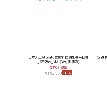
日本大王Attento愛適多 防漏加長平口褲
安親 
_4回吸收_M/L (3包/箱 箱購)
NT$1,650
NT$1,850
-11%