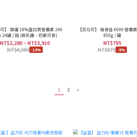
可】 慎護 18%蛋白質營養素 240
【百仕可】 復易佳 6000 營養素
 x 24罐 / 箱 (無乳糖、奶素可食)
850g / 罐
NT$2,280 ~ NT$3,910
NT$795
NT$4,560
NT$875
-14%
-9%
1
2
»