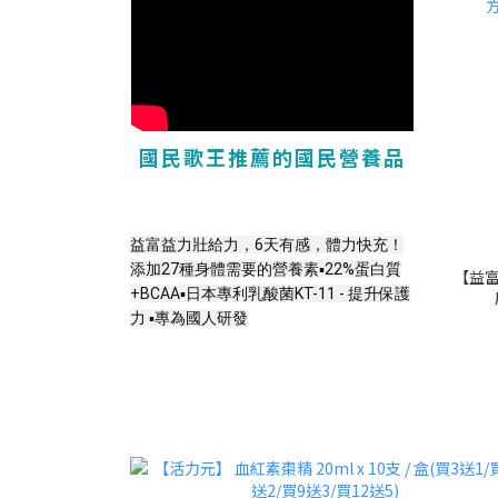
國民歌王推薦的國民營養品
益富益力壯給力，6天有感，體力快充！
添加27種身體需要的營養素
▪️22%蛋白質
【益富
+BCAA▪️日本專利乳酸菌KT-11 - 提升保護
力 ▪️專為國人研發