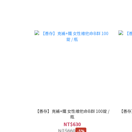
【善存】克補+鐵 女性維他命B群 100錠 /
【善存】
瓶
NT$630
NT$660
-5%