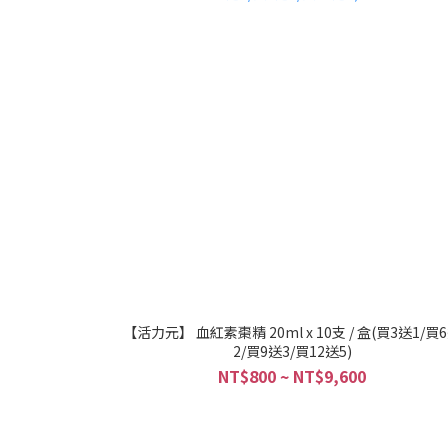
【活力元】 血紅素棗精 20ml x 10支 / 盒(買3送1/買
2/買9送3/買12送5)
NT$800 ~ NT$9,600