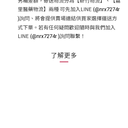
另補差額，寄送物流分為【新竹物流】、【嘉
里醫藥物流】兩種
可先加入LINE
(
@nrx7274r
詢問
、將會提供賣場連結供買家選擇運送方
)
式下單。若有任何疑問歡迎隨時與我們
加入
LINE
(
詢問
聯繫！
@nrx7274r )
了解更多