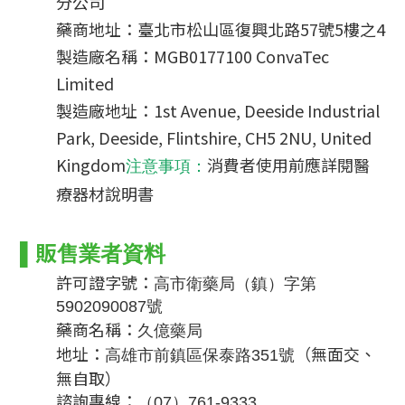
分公司
藥商地址：臺北市松山區復興北路57號5樓之4
製造廠名稱：MGB0177100 ConvaTec 
Limited
製造廠地址：1st Avenue, Deeside Industrial 
Park, Deeside, Flintshire, CH5 2NU, United 
Kingdom
消費者使用前應詳閱醫
注意事項
：
療器材說明書
▌
販售業者資料
許可證字號：
高市衛藥局（鎮）字第
5902090087號
藥商名稱：
久億藥局
地址：
（無面交、
高雄市前鎮區保泰路351號
無自取）
諮詢專線：
（07）761-9333