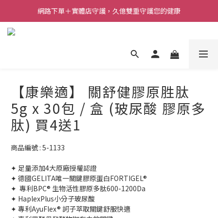
網路下單＋實體店守護，久億雙重守護您的健康
【康樂適】 關舒健膠原胜肽
5g x 30包 / 盒 (玻尿酸 膠原多
肽) 買4送1
商品編號 : 5-1133
✦ 足量添加4大原廠授權認證
✦ 德國GELITA唯一關鍵膠原蛋白FORTIGEL® 
✦  專利BPC® 生物活性膠原多肽​600-1200Da
✦ HaplexPlus小分子玻尿酸
✦ 專利AyuFlex® 訶子萃取關鍵舒服快適