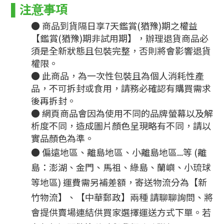
▌
注意事項
● 商品到貨隔日享7天鑑賞(猶豫)期之權益
【鑑賞(猶豫)期非試用期】，辦理退貨商品必
須是全新狀態且包裝完整，否則將會影響退貨
權限。
● 此商品，為一次性包裝且為個人消耗性產
品，不可拆封或食用，請務必確認有購買需求
後再拆封。
● 網頁商品會因為使用不同的品牌螢幕以及解
析度不同，造成圖片顏色呈現略有不同，請以
實品顏色為準。
●
偏遠地區、離島地區、小離島地區...等 (離
島：澎湖、金門、馬祖、綠島、蘭嶼、小琉球
等地區) 運費需另補差額，
寄送物流分為【新
竹物流】、【中華郵政】兩種
請聊聊詢問、將
會提供賣場連結供買家選擇運送方式下單。
若