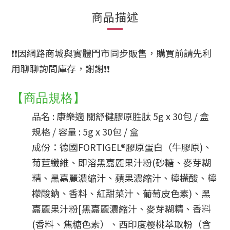
商品描述
❗❗因網路商城與實體門市同步販售，購買前請先利
用聊聊詢問庫存，謝謝❗❗
【商品規格】
品名 : 康樂適 關舒健膠原胜肽 5g x 30包 / 盒
規格 / 容量 : 5g x 30包 / 盒
成份：
德國FORTIGEL®膠原蛋白（牛膠原)、
菊苣纖維、即溶黑嘉麗果汁粉(砂糖、麥芽糊
精、黑嘉麗濃縮汁、蘋果濃縮汁、檸檬酸、檸
檬酸鈉、香料、紅甜菜汁、葡萄皮色素)、黑
嘉麗果汁粉[黑嘉麗濃縮汁、麥芽糊精、香料
(香料、焦糖色素）、西印度樱桃萃取粉（含