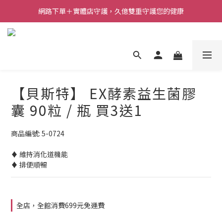
網路下單＋實體店守護，久億雙重守護您的健康
【貝斯特】 EX酵素益生菌膠
囊 90粒 / 瓶 買3送1
商品編號: 5-0724
♦ 維持消化道機能
♦ 排便順暢
全店，全館消費699元免運費