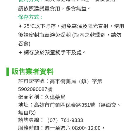
請依照建議量食用，多食無益。
保存方式
：
✦ 25℃以下貯存，避免高溫及陽光直射，使用
後請密封瓶蓋避免受潮 (瓶內之乾燥劑，請勿
吞食)
✦ 請存放於孩童觸手不及處。
▌
販售業者資料
許可證字號：
高市衛藥局（鎮）字第
5902090087號
藥商名稱：
久億藥局
地址：
（無面交、
高雄市前鎮區保泰路351號
無自取）
諮詢專線：
（07）761-9333
服務時間：週一至週六 08:00~12:00，