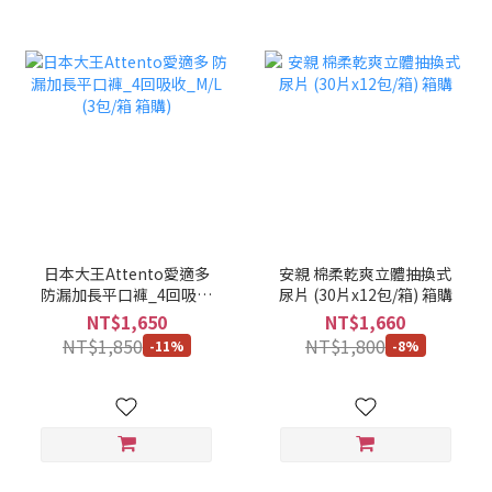
日本大王Attento愛適多
安親 棉柔乾爽立體抽換式
防漏加長平口褲_4回吸收
尿片 (30片x12包/箱) 箱購
_M/L (3包/箱 箱購)
NT$1,650
NT$1,660
NT$1,850
NT$1,800
-11%
-8%