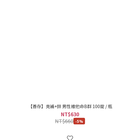
【善存】克補+鋅 男性維他命B群 100錠 / 瓶
NT$630
NT$660
-5%