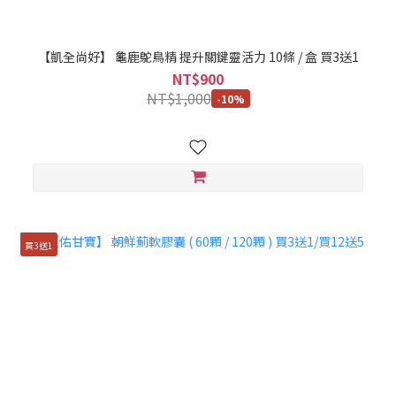
【凱全尚好】 龜鹿鴕鳥精 提升關鍵靈活力 10條 / 盒 買3送1
NT$900
NT$1,000
-10%
買3送1