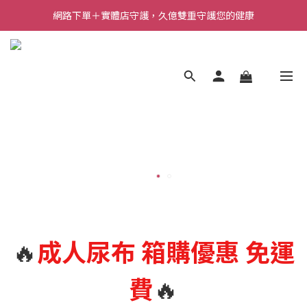
網路下單＋實體店守護，久億雙重守護您的健康
🔥
成人尿布
箱購優惠 免運
費
🔥