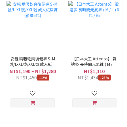
安親 瞬吸乾爽復健褲 S-M
【日本大王 Attento】 愛
號/L-XL號/XXL號 成人紙尿
適多 長時間元氣褲 ( M / L )
褲 (箱購6包)
6包 / 箱
NT$1,190 ~ NT$1,280
NT$1,110
NT$1,450
NT$1,434
-12%
-23%