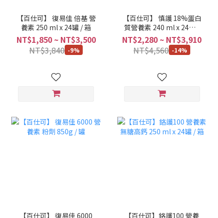
【百仕可】 復易佳 倍基 營
【百仕可】 慎護 18%蛋白
養素 250 ml x 24罐 / 箱
質營養素 240 ml x 24罐 /
箱 (無乳糖、奶素可食)
NT$1,850 ~ NT$3,500
NT$2,280 ~ NT$3,910
NT$3,840
NT$4,560
-9%
-14%
【百仕可】 復易佳 6000
【百仕可】鉻護100 營養