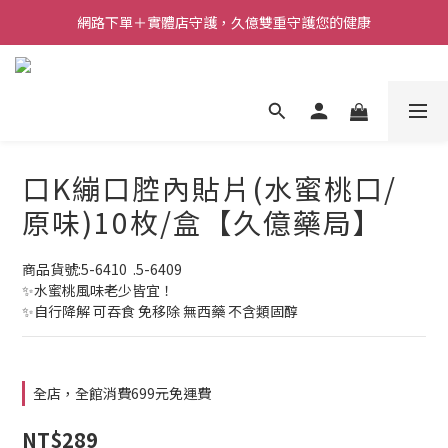
網路下單＋實體店守護，久億雙重守護您的健康
口K繃口腔內貼片(水蜜桃口/
原味)10枚/盒【久億藥局】
商品貨號:5-6410  .5-6409
✨水蜜桃風味老少皆宜！
✨自行降解 可吞食 免移除 無西藥 不含類固醇
全店，全館消費699元免運費
NT$289