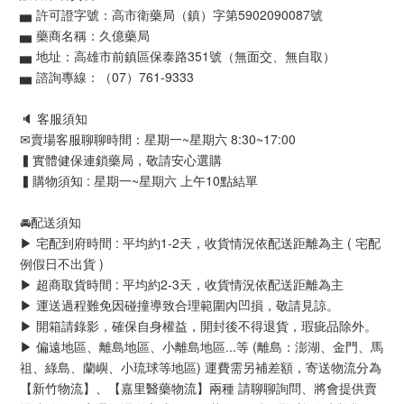
▅ 許可證字號：高市衛藥局（鎮）字第5902090087號
▅ 藥商名稱：久億藥局
▅ 地址：高雄市前鎮區保泰路351號（無面交、無自取）
▅ 諮詢專線：（07）761-9333
🔈 客服須知
✉賣場客服聊聊時間：星期一~星期六 8:30~17:00
▍實體健保連鎖藥局，敬請安心選購
▍購物須知 : 星期一~星期六 上午10點結單
🚘配送須知
▶ 宅配到府時間 : 平均約1-2天，收貨情況依配送距離為主 ( 宅配
例假日不出貨 )
▶ 超商取貨時間 : 平均約2-3天，收貨情況依配送距離為主
▶ 運送過程難免因碰撞導致合理範圍內凹損，敬請見諒。
▶ 開箱請錄影，確保自身權益，開封後不得退貨，瑕疵品除外。
▶ 偏遠地區、離島地區、小離島地區...等 (離島：澎湖、金門、馬
祖、綠島、蘭嶼、小琉球等地區) 運費需另補差額，寄送物流分為
【新竹物流】、【嘉里醫藥物流】兩種 請聊聊詢問、將會提供賣