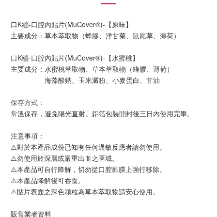
口K繃-口腔內貼片(MuCover®)-【原味】
主要成分：草本萃取物（蜂膠、洋甘菊、鼠尾草、薄荷）
口K繃-口腔內貼片(MuCover®)-【水蜜桃】
主要成分：水蜜桃萃取物、草本萃取物（蜂膠、薄荷）
海藻酸鈉、玉米澱粉、小麥蛋白、甘油
保存方式：
常溫保存，避免陽光直射。鋁箔包裝開封後三日內使用完畢。
注意事項：
⚠️對於本產品成份已知有任何過敏反應者請勿使用。
⚠️勿使用於深層或嚴重出血之區域。
⚠️本產品可自行降解，切勿從口腔黏膜上強行移除。
⚠️本產品降解後可吞食。
⚠️貼片表面之深色顆粒為草本萃取物請安心使用。
販售業者資料