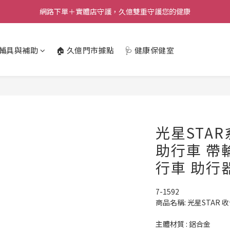
網路下單＋實體店守護，久億雙重守護您的健康
️輔具與補助
🏠 久億門市據點
🩺 健康保健室
光星STA
助行車 帶
行車 助行器
7-1592
商品名稱: 光星STAR
主體材質 : 鋁合金