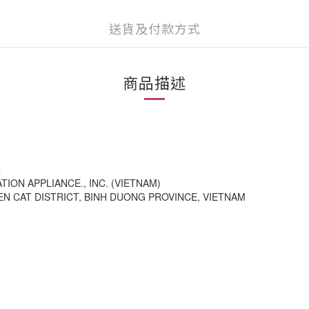
送貨及付款方式
商品描述
號
N APPLIANCE., INC. (VIETNAM)
 CAT DISTRICT, BINH DUONG PROVINCE, VIETNAM