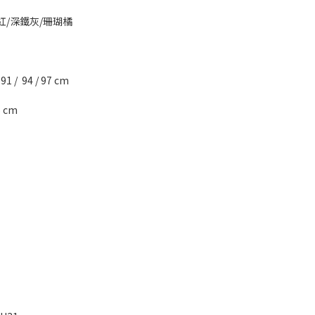
緋紅/深鐵灰/珊瑚橘
91 /  94 / 97 cm
6 cm