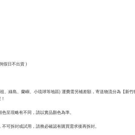
例假日不出貨 )
門、馬祖、綠島、蘭嶼、小琉球等地區) 運費需另補差額，寄送物流分為【新
繫！
顏色呈現略有不同，請以實品顏色為準。
。
，不可拆封或試用，請務必確認有購買需求後再拆封。