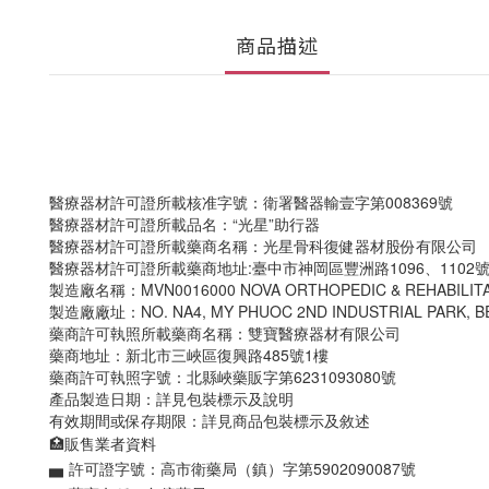
商品描述
醫療器材許可證所載核准字號：衛署醫器輸壹字第008369號
醫療器材許可證所載品名：“光星”助行器
醫療器材許可證所載藥商名稱：光星骨科復健器材股份有限公司
醫療器材許可證所載藥商地址:臺中市神岡區豐洲路1096、1102
製造廠名稱：MVN0016000 NOVA ORTHOPEDIC & REHABILITATIO
製造廠廠址：NO. NA4, MY PHUOC 2ND INDUSTRIAL PARK, BEN
藥商許可執照所載藥商名稱：雙寶醫療器材有限公司
藥商地址：新北市三峽區復興路485號1樓
藥商許可執照字號：北縣峽藥販字第6231093080號
產品製造日期：詳見包裝標示及說明
有效期間或保存期限：詳見商品包裝標示及敘述
🏥販售業者資料
▅ 許可證字號：高市衛藥局（鎮）字第5902090087號