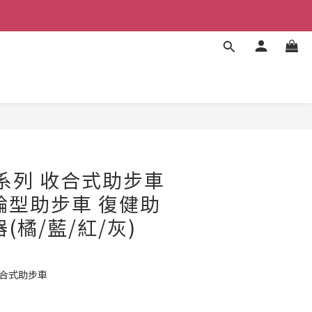
立即購買
R系列 收合式助步車
輪型助步車 復健助
(橘/藍/紅/灰)
 收合式助步車