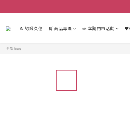
🐧 認識久億
🛒 商品專區
📣 本期門市活動
♥
全部商品