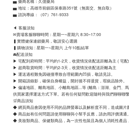
▅ 藥商名稱：久億藥局
▅ 地址：高雄市前鎮區保泰路351號（無面交、無自取）
▅ 諮詢專線：（07）761-9333
🔈 客服須知
✉賣場客服聊聊時間：星期一~星期六 8:30~17:00
▍實體健保連鎖藥局，敬請安心選購
▍購物須知 : 星期一~星期六 上午10點結單
🚘配送須知
▶ 宅配到府時間 : 平均約1-2天，收貨情況依配送距離為主 ( 宅配
▶ 超商取貨時間 : 平均約2-3天，收貨情況依配送距離為主
▶ 運送過程難免因碰撞導致合理範圍內凹損，敬請見諒。
▶ 開箱請錄影，確保自身權益，開封後不得退貨，瑕疵品除外。
▶ 偏遠地區、離島地區、小離島地區...等 (離島：澎湖、金
供買家選擇運送方式下單。若有任何疑問歡迎隨時與我們聊聊聯
🛒商品須知
◆ 網頁商品會因使用不同的品牌螢幕以及解析度不同，造成圖片
◆ 商品如有任何問題請使用聊聊與小幫手反應，請勿用評價溝通
◆ 美妝類商品、保健類商品，為一次性包裝且為個人消耗性產品