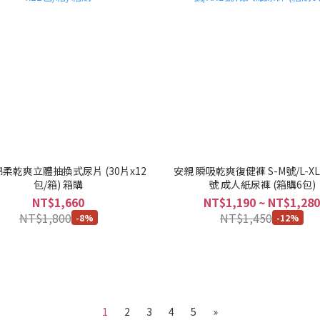
棉柔乾爽立體抽換式尿片 (30片x12
安親 瞬吸乾爽復健褲 S-M號/L-XL
包/箱) 箱購
號 成人紙尿褲 (箱購6包)
NT$1,660
NT$1,190 ~ NT$1,280
NT$1,800
NT$1,450
-8%
-12%
1
2
3
4
5
»