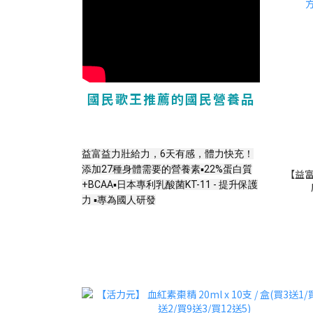
國民歌王推薦的國民營養品
益富益力壯給力，6天有感，體力快充！
添加27種身體需要的營養素
▪️22%蛋白質
【益富
+BCAA▪️日本專利乳酸菌KT-11 - 提升保護
力 ▪️專為國人研發