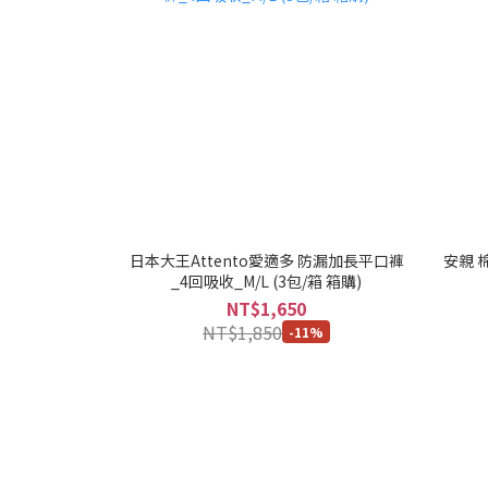
日本大王Attento愛適多 防漏加長平口褲
安親 
_4回吸收_M/L (3包/箱 箱購)
NT$1,650
NT$1,850
-11%