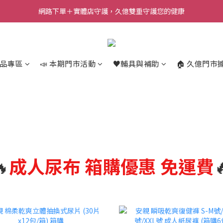
網路下單＋實體店守護，久億雙重守護您的健康
商品專區
📣 本期門市活動
♥️輔具與補助
🏠 久億門市

成人尿布
箱購優惠 免運費
