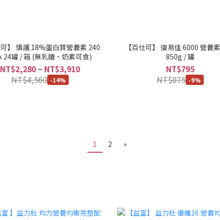
可】 慎護 18%蛋白質營養素 240
【百仕可】 復易佳 6000 營養素
 x 24罐 / 箱 (無乳糖、奶素可食)
850g / 罐
NT$2,280 ~ NT$3,910
NT$795
NT$4,560
NT$875
-14%
-9%
1
2
»