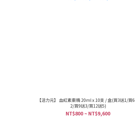
【活力元】 血紅素棗精 20ml x 10支 / 盒(買3送1/買
2/買9送3/買12送5)
NT$800 ~ NT$9,600