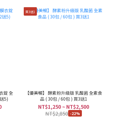
買3送1
衣錠 全
【優美暢】 酵素粉升級版 乳酸菌 全素食
2送5)
品 ( 30包 / 60包 ) 買3送1
0
NT$1,250 ~ NT$2,500
NT$2,850
-22%