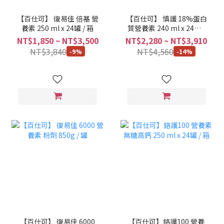
【百仕可】 復易佳 倍基 營
【百仕可】 慎護 18%蛋白
養素 250 ml x 24罐 / 箱
質營養素 240 ml x 24罐 /
箱 (無乳糖、奶素可食)
NT$1,850 ~ NT$3,500
NT$2,280 ~ NT$3,910
NT$3,840
NT$4,560
-9%
-14%
【百仕可】 復易佳 6000
【百仕可】鉻護100 營養