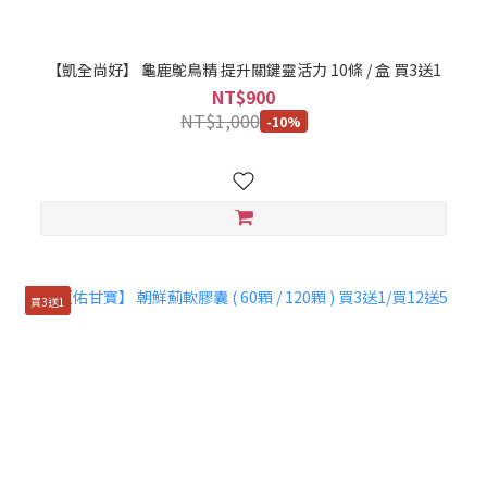
【凱全尚好】 龜鹿鴕鳥精 提升關鍵靈活力 10條 / 盒 買3送1
NT$900
NT$1,000
-10%
買3送1