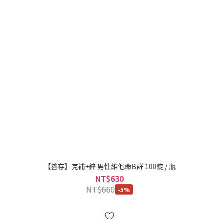
【善存】克補+鋅 男性維他命B群 100錠 / 瓶
NT$630
NT$660
-5%