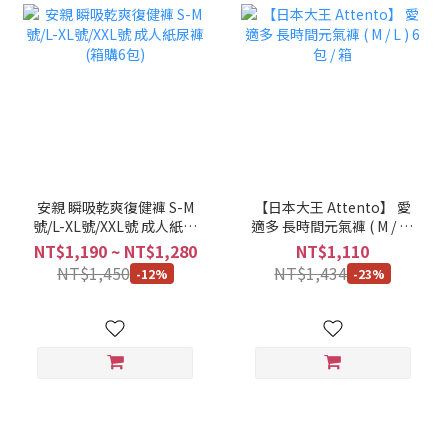
安親 瞬吸乾爽復健褲 S-M
【日本大王 Attento】 愛
號/L-XL號/XXL號 成人紙尿
適多 長時間元氣褲 ( M / L )
褲 (箱購6包)
6包 / 箱
NT$1,190 ~ NT$1,280
NT$1,110
NT$1,450
NT$1,434
-12%
-23%