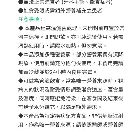
●無法正常進食者 (牙科手術、厭食症者)
●進食受限或需額外營養補充之患者
注意事項
：
◆ 本產品經高溫滅菌處理，未開封前可置於常
溫中保存。即開即飲。亦可冰涼後使用。若需
溫熱使用時，請隔水加熱，但勿煮沸。
◆本品添加多種營養素，部分營養素偶有沉降
現象，使用前請充分搖勻後使用。未食用完請
加蓋冷藏並於24小時內食用完畢。
◆可做為管灌飲食。當為唯一營養來源時，視
病人的狀況及耐受情形調整灌食速度、灌食量
及濃度，同時應避免污染，在灌食間及結束後
可給予水分補充，以滿足額外需求。
◆本產品為特定疾病配方食品，非供靜脈注射
用，作為唯一營養來源；請依照醫師或營養師