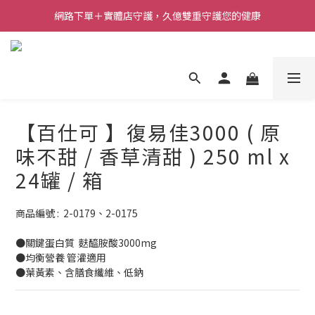
網路下單＋實體店守護，久億雙重守護您的健康
【百仕可 】復易佳3000 ( 原
味不甜 / 香草清甜 ) 250 ml x
24罐 / 箱
商品編號 :  2-0179、2-0175
●關鍵蛋白質  麩醯胺酸3000mg
●均衡營養 管灌適用
●葉黃素、含膳食纖維、低鈉