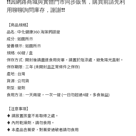
❗❗因網路商城與實體門市同步販售，購買前請先利
用聊聊詢問庫存，謝謝❗❗
【商品規格】
品名 : 中化健康360 海藻鈣鎂錠
成分 : 如圖所示
營養標示 : 如圖所示
規格 : 60錠 / 盒
保存方式 : 開封後請盡速食用完畢，請置於陰涼處，避免陽光直射。
保存期限 : 三年 (未開封且正常條件之保存)
產地 : 台灣
貨源 : 公司貨
劑型 : 錠劑
食用方法 : 一天兩錠，一次一錠 (一日勿超過4錠，多食無益)
【注意事項】
♦ 請放置孩童不易取得之處。
♦ 內附乾燥劑，請勿食用。
♦ 本產品含蕎麥，對蕎麥過敏者請勿食用