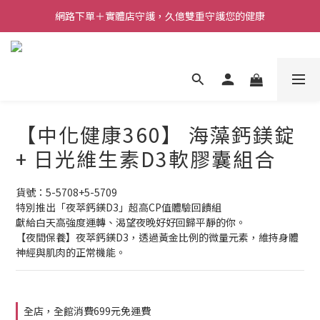
網路下單＋實體店守護，久億雙重守護您的健康
【中化健康360】 海藻鈣鎂錠
+ 日光維生素D3軟膠囊組合
貨號：5-5708+5-5709
特別推出「夜萃鈣鎂D3」超高CP值體驗回饋組
獻給白天高強度運轉、渴望夜晚好好回歸平靜的你。
【夜間保養】夜萃鈣鎂D3，透過黃金比例的微量元素，維持身體
神經與肌肉的正常機能。
全店，全館消費699元免運費