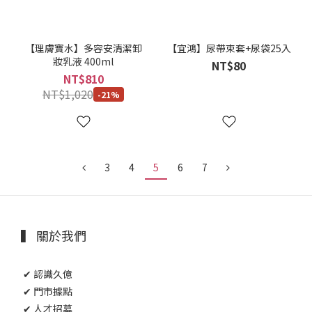
【理膚寶水】多容安清潔卸
【宜鴻】尿帶束套+尿袋25入
妝乳液 400ml
NT$80
NT$810
NT$1,020
-21%
3
4
5
6
7
▍ 關於我們
✔ 認識久億
✔ 門市據點
✔ 人才招募