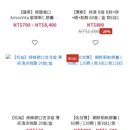
【蓮華】德國進口
【寶齡】 鋅喜 B錠 B群+鋅
AmosVita 愛摩斯C 膠囊 30
+硒+肌醇 60錠 / 盒 買6送1
粒 / 盒 (買六送一/買12送3盒)
NT$700 ~ NT$8,400
NT$800
NT$1,000
-20%
買3送1
【松裕】綠蜂膠口含涼錠 薄
【佑甘寶】 朝鮮薊軟膠囊 (
荷清涼微甜 20錠/盒
60顆 / 120顆 ) 買3送1/買12
送5