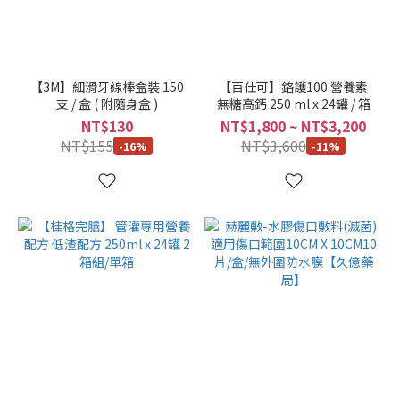
顏
色
【3M】細滑牙線棒盒裝 150
【百仕可】鉻護100 營養素
支 / 盒 ( 附隨身盒 )
無糖高鈣 250 ml x 24罐 / 箱
單
NT$130
NT$1,800 ~ NT$3,200
箱
NT$155
NT$3,600
-16%
-11%
(10)
單
盒
(9)
兩
箱
組
(4)
2
箱
組