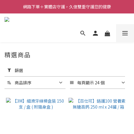
網路下單＋實體店守護，久億雙重守護您的健康
精選商品
套
用
篩選
篩
選
商品排序
每頁顯示 24 個
(0/20)
價格
(NT$)
~