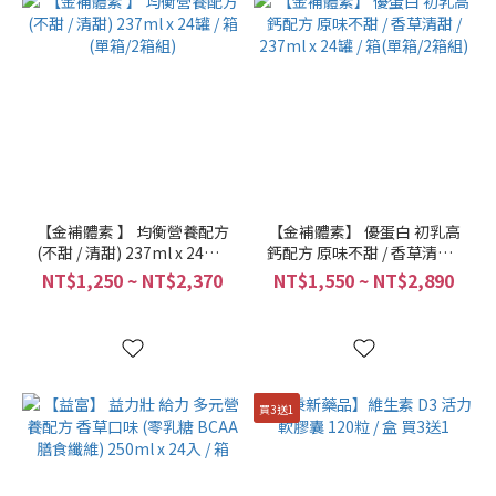
(4)
買
12
送
5
(4)
買
6
【金補體素 】 均衡營養配方
【金補體素】 優蛋白 初乳高
送
(不甜 / 清甜) 237ml x 24罐 /
鈣配方 原味不甜 / 香草清甜 /
1
箱(單箱/2箱組)
237ml x 24罐 / 箱(單箱/2箱
NT$1,250 ~ NT$2,370
NT$1,550 ~ NT$2,890
(4)
組)
250ml
/ 瓶
(3)
買3送1
30
包
(3)