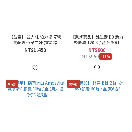
500ml
/ 瓶
(3)
看
更
多
【益富】 益力壯 給力 多元營
【秉新藥品】維生素 D3 活力
養配方 香草口味 (零乳糖
軟膠囊 120粒 / 盒 買3送1
BCAA 膳食纖維) 250ml x 24
NT$1,450
NT$800
入 / 箱
NT$950
-16%
買6送1
買6送1