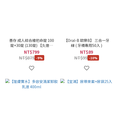
善存 成人綜合維他命錠 100
【Oral-B 歐樂B】 三合一牙
錠+30錠 (130錠) 【久億藥
線 ( 牙橋專用50入 )
局】
NT$799
NT$89
NT$875
NT$99
-9%
-10%