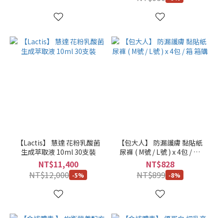
多
尺
寸
單
盒
(18)
單
箱
(5)
買
【Lactis】 慧達 花粉乳酸菌
【包大人】 防漏護膚 黏貼紙
3
生成萃取液 10ml 30支裝
尿褲 ( M號 / L號 ) x 4包 / 箱
送
箱購
NT$11,400
NT$828
1
NT$12,000
NT$899
(5)
-5%
-8%
2
箱
組