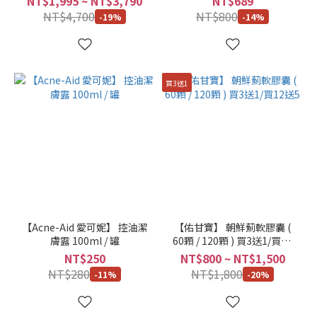
NT$1,995 ~ NT$3,790
NT$689
NT$4,700
NT$800
-19%
-14%
買3送1
【Acne-Aid 愛可妮】 控油潔
【佑甘寶】 朝鮮薊軟膠囊 (
膚露 100ml / 罐
60顆 / 120顆 ) 買3送1/買12
送5
NT$250
NT$800 ~ NT$1,500
NT$280
NT$1,800
-11%
-20%