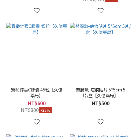
看
更
多
尺
寸
單
盒
(21)
買
3
寶齡鋅喜C膠囊 45粒【久億
赫麗敷-疤痕貼片 5*5cm 5
送
藥局】
片/盒【久億藥局】
1
NT$600
NT$500
(7)
NT$800
-25%
買
12
送