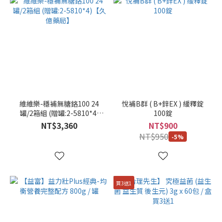
5
(6)
單
箱
(5)
買
6
送
1
維維樂-穩補無糖鉻100 24
悅補B群 ( B+鋅EX ) 緩釋錠
(5)
罐/2箱組 (贈罐:2-5810*4)
100錠
【久億藥局】
NT$3,360
NT$900
250ml
NT$950
-5%
/ 瓶
(3)
2
箱
買3送1
組
(3)
30