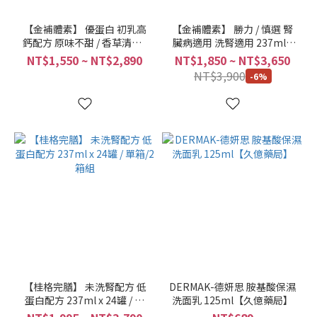
【金補體素】 優蛋白 初乳高
【金補體素】 勝力 / 慎選 腎
鈣配方 原味不甜 / 香草清甜 /
臟病適用 洗腎適用 237ml x
237ml x 24罐 / 箱(單箱/2箱
24罐 / 箱(單箱/2箱組)
NT$1,550 ~ NT$2,890
NT$1,850 ~ NT$3,650
組)
NT$3,900
-6%
【桂格完膳】 未洗腎配方 低
DERMAK-德妍思 胺基酸保濕
蛋白配方 237ml x 24罐 / 單
洗面乳 125ml【久億藥局】
箱/2箱組