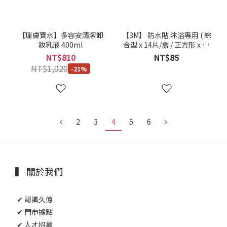
【理膚寶水】多容安清潔卸
【3M】 防水貼 沐浴專用 ( 綜
妝乳液 400ml
合型 x 14片/盒 / 正方形 x 10
片 )
NT$810
NT$85
NT$1,020
-21%
2
3
4
5
6
▍ 關於我們
✔ 認識久億
✔ 門市據點
✔ 人才招募