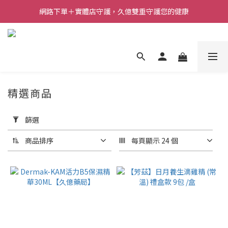
網路下單＋實體店守護，久億雙重守護您的健康
精選商品
套
用
篩選
篩
選
商品排序
每頁顯示 24 個
(0/20)
價格
(NT$)
~