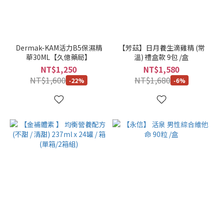
顏
色
Dermak-KAM活力B5保濕精
【芳茲】日月養生滴雞精 (常
華30ML【久億藥局】
溫) 禮盒款 9包 /盒
單
NT$1,250
NT$1,580
盒
NT$1,600
NT$1,680
-22%
-6%
(10)
單
箱
(10)
兩
箱
組
(4)
買
3
送