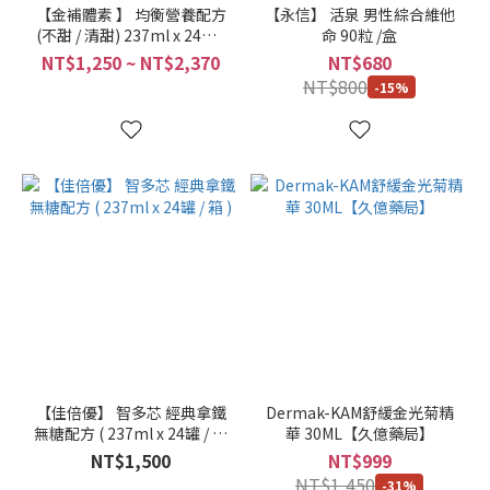
1
【金補體素 】 均衡營養配方
【永信】 活泉 男性綜合維他
(4)
(不甜 / 清甜) 237ml x 24罐 /
命 90粒 /盒
箱(單箱/2箱組)
NT$1,250 ~ NT$2,370
NT$680
2
NT$800
-15%
箱
組
(3)
兩
箱
(3)
買
12
送
5
(3)
L
【佳倍優】 智多芯 經典拿鐵
Dermak-KAM舒緩金光菊精
(2)
無糖配方 ( 237ml x 24罐 / 箱
華 30ML【久億藥局】
)
NT$1,500
NT$999
M
NT$1,450
(2)
-31%