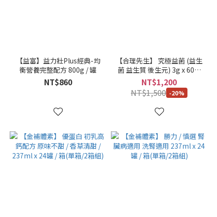
包
(3)
500ml
/ 瓶
(3)
【益富】益力壯Plus經典-均
【合理先生】 究極益菌 (益生
衡營養完整配方 800g / 罐
菌 益生質 後生元) 3g x 60包
看
/ 盒 買3送1
NT$860
NT$1,200
更
NT$1,500
多
-20%