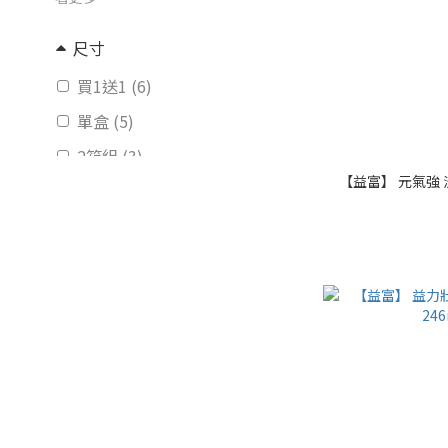
尺寸
買1送1 (6)
單盒 (5)
2箱組 (3)
【益富】 元氣強 洗腎
單箱 (3)
買12送3(出貨15盒) (2)
買6送1(出貨7盒) (2)
120顆 / 盒 (1)
150粒 (1)
50粒 (1)
看更多