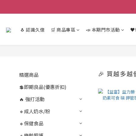
🐧 認識久億
🛒 商品專區
📣 本期門市活動
♥
🎉 買越多越
精選商品
💲即期良品(優惠折扣)
🔥 強打活動
🔹成人奶水/粉
🔹保健食品
🔹樂齡照護