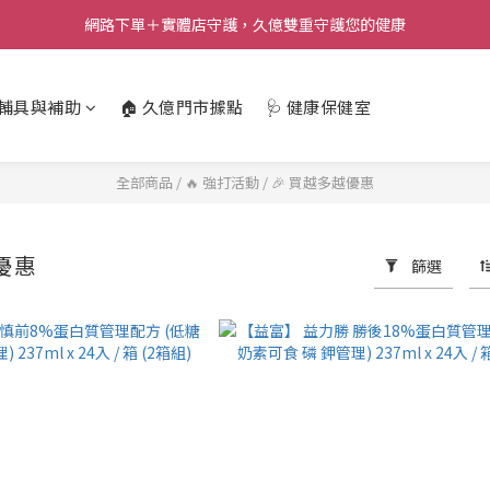
網路下單＋實體店守護，久億雙重守護您的健康
️輔具與補助
🏠 久億門市據點
🩺 健康保健室
全部商品
/
🔥 強打活動
/
🎉 買越多越優惠
優惠
篩選