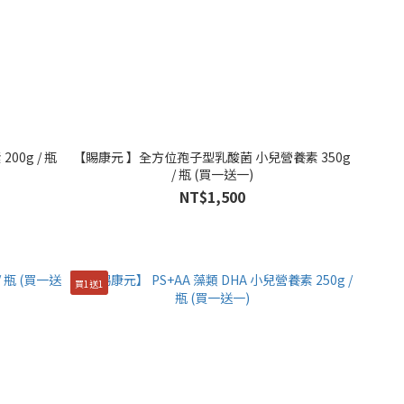
瓶
【賜康元 】全方位孢子型乳酸菌 小兒營養素 350g
/ 瓶 (買一送一)
NT$1,500
買1送1