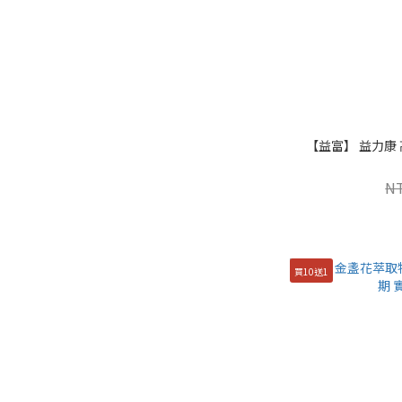
【益富】 益力康 高
N
買10送1