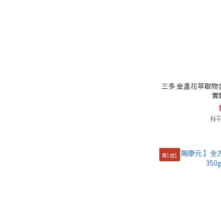
三多 金盞花萃取物
實
NT
買1送1