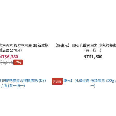
含葉黃素 複方軟膠囊 (最新效期
【賜康元】 順暢乳酸菌粉末 小兒營養素 200g / 
體店面公司貨)
(買一送一)
NT$6,380
NT$1,500
$6,875
-7%
買1送1