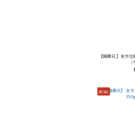
【賜康元 】全方位胺基酸
/
買1送1