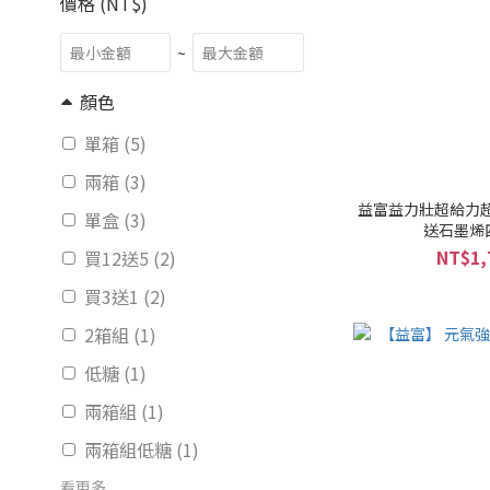
價格 (NT$)
~
顏色
單箱 (5)
兩箱 (3)
益富益力壯超給力超優蛋
單盒 (3)
送石墨烯
NT$1,
買12送5 (2)
買3送1 (2)
2箱組 (1)
低糖 (1)
兩箱組 (1)
兩箱組低糖 (1)
看更多