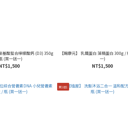
蜇合檸檬酸鈣 (D3) 350g
【賜康元】 乳鐵蛋白 藻精蛋白 300g / 
 瓶 (買一送一)
一)
NT$1,500
NT$1,500
買1送1