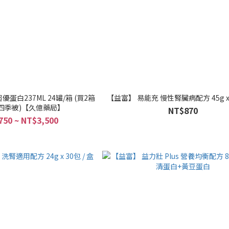
白237ML 24罐/箱 (買2箱
【益富】 易能充 慢性腎臟病配方 45g x 3
四季被)【久億藥局】
NT$870
750 ~ NT$3,500