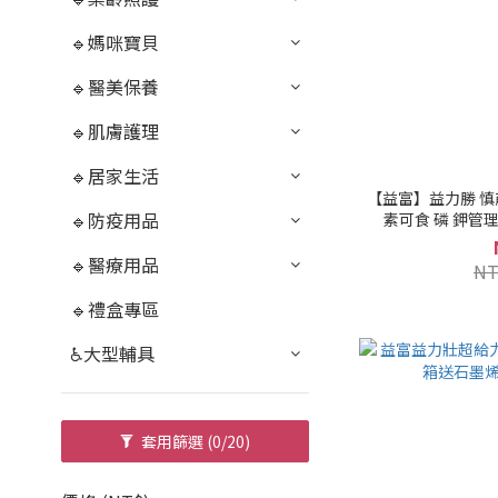
🔹媽咪寶貝
🔹醫美保養
🔹肌膚護理
🔹居家生活
【益富】益力勝 慎
🔹防疫用品
素可食 磷 鉀管理) 2
🔹醫療用品
NT
🔹禮盒專區
♿大型輔具
套用篩選
(0/20)