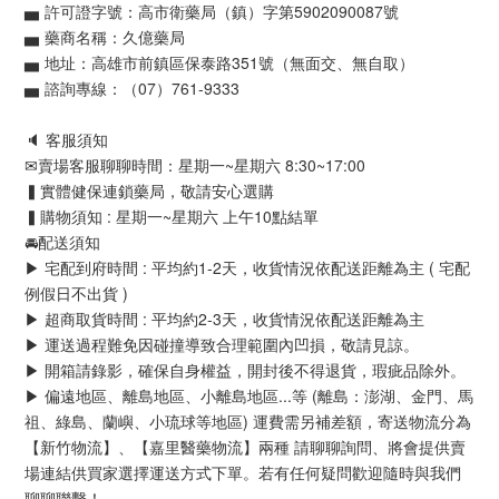
▅ 許可證字號：高市衛藥局（鎮）字第5902090087號
▅ 藥商名稱：久億藥局
▅ 地址：高雄市前鎮區保泰路351號（無面交、無自取）
▅ 諮詢專線：（07）761-9333
🔈 客服須知
✉賣場客服聊聊時間：星期一~星期六 8:30~17:00
▍實體健保連鎖藥局，敬請安心選購
▍購物須知 : 星期一~星期六 上午10點結單
🚘配送須知
▶ 宅配到府時間 : 平均約1-2天，收貨情況依配送距離為主 ( 宅配
例假日不出貨 )
▶ 超商取貨時間 : 平均約2-3天，收貨情況依配送距離為主
▶ 運送過程難免因碰撞導致合理範圍內凹損，敬請見諒。
▶ 開箱請錄影，確保自身權益，開封後不得退貨，瑕疵品除外。
▶ 偏遠地區、離島地區、小離島地區...等 (離島：澎湖、金門、馬
祖、綠島、蘭嶼、小琉球等地區) 運費需另補差額，寄送物流分為
【新竹物流】、【嘉里醫藥物流】兩種 請聊聊詢問、將會提供賣
場連結供買家選擇運送方式下單。若有任何疑問歡迎隨時與我們
聊聊聯繫！