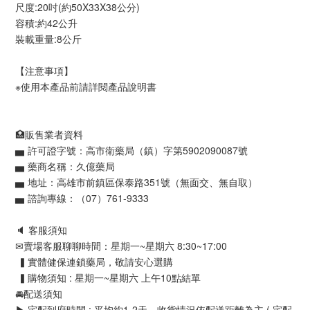
尺度:20吋(約50X33X38公分)
容積:約42公升
裝載重量:8公斤
【注意事項】
※使用本產品前請詳閱產品說明書
🏥販售業者資料
▅ 許可證字號：高市衛藥局（鎮）字第5902090087號
▅ 藥商名稱：久億藥局
▅ 地址：高雄市前鎮區保泰路351號（無面交、無自取）
▅ 諮詢專線：（07）761-9333
🔈 客服須知
✉賣場客服聊聊時間：星期一~星期六 8:30~17:00
 ▍實體健保連鎖藥局，敬請安心選購
 ▍購物須知 : 星期一~星期六 上午10點結單
🚘配送須知
▶ 宅配到府時間 : 平均約1-2天，收貨情況依配送距離為主 ( 宅配