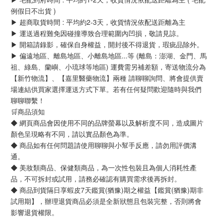
例假日不出貨 )
▶ 超商取貨時間 : 平均約2-3天，收貨情況依配送距離為主
▶ 運送過程難免因碰撞導致合理範圍內凹損，敬請見諒。
▶ 開箱請錄影，確保自身權益，開封後不得退貨，瑕疵品除外。
▶ 偏遠地區、離島地區、小離島地區...等 (離島：澎湖、金門、馬
祖、綠島、蘭嶼、小琉球等地區) 運費需另補差額，寄送物流分為
【新竹物流】、【嘉里醫藥物流】兩種 請聊聊詢問、將會提供賣
場連結供買家選擇運送方式下單。若有任何疑問歡迎隨時與我們
聊聊聯繫！
🛒商品須知
◆ 網頁商品會因使用不同的品牌螢幕以及解析度不同，造成圖片
顏色呈現略有不同，請以實品顏色為準。
◆ 商品如有任何問題請使用聊聊與小幫手反應，請勿用評價溝
通。
◆ 美妝類商品、保健類商品，為一次性包裝且為個人消耗性產
品，不可拆封或試用，請務必確認有購買需求後再拆封。
◆ 商品到貨隔日享蝦皮7天鑑賞(猶豫)期之權益【鑑賞(猶豫)期非
試用期】，辦理退貨商品必須是全新狀態且包裝完整，否則將會
影響退貨權限。