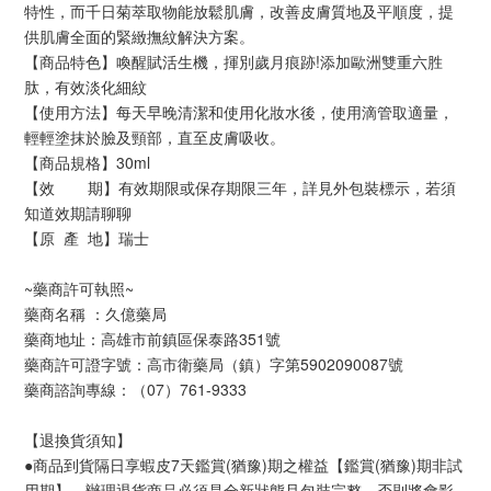
特性，而千日菊萃取物能放鬆肌膚，改善皮膚質地及平順度，提
供肌膚全面的緊緻撫紋解決方案。
【商品特色】喚醒賦活生機，揮別歲月痕跡!添加歐洲雙重六胜
肽，有效淡化細紋
【使用方法】每天早晚清潔和使用化妝水後，使用滴管取適量，
輕輕塗抹於臉及頸部，直至皮膚吸收。
【商品規格】30ml
【效    　期】有效期限或保存期限三年，詳見外包裝標示，若須
知道效期請聊聊
【原  產  地】瑞士
~藥商許可執照~
藥商名稱 ：久億藥局
藥商地址：高雄市前鎮區保泰路351號
藥商許可證字號：高市衛藥局（鎮）字第5902090087號
藥商諮詢專線：（07）761-9333
【退換貨須知】
●商品到貨隔日享蝦皮7天鑑賞(猶豫)期之權益【鑑賞(猶豫)期非試
用期】，辦理退貨商品必須是全新狀態且包裝完整，否則將會影