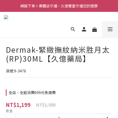
網路下單＋實體店守護，久億雙重守護您的健康
Dermak-緊緻撫紋納米胜月太
(RP)30ML【久億藥局】
貨號:9-3476
全店，全館消費699元免運費
NT$1,199
NT$1,580
數量