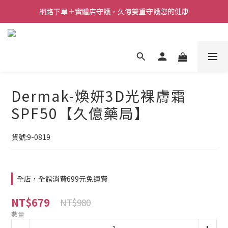
網路下單＋實體店守護，久億雙重守護您的健康
Dermak-煥妍3D光裸膚霜
SPF50【久億藥局】
貨號:9-0819
全店，全館消費699元免運費
NT$679
NT$980
數量