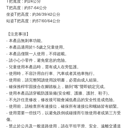
T把寬度 : 約24公分
T把高度 : 約57-64公分
坐姿T把高度 : 約36/39/42公分
站姿T把高度 : 約57/60/64公分
【注意事項】
- 本產品無剎車功能。
- 本產品適用於1-5歲之兒童使用。
- 本產品僅限一人使用，不得超載。
- 請小心小零件，避免窒息的危險。
- 兒童使用本產品時，需有成人在旁監護。
- 使用時，不容許用自行車、汽車或者其他車拖行。
- 使用前，請完整閱讀使用說明書，必需由成人組裝。
- 確保推桿牢固接合在腳踏板上，聽到”喀”聲即鎖定完成。
- 使用本產品請穿載防護裝備(安全帽、護膝、護肘、鞋子)。
- 不允許任意修改，修改後可能會減低產品的安全性造成危險。
- 使用前，請檢查所有連接位，確保所有連接位和螺絲皆有鎖緊。
- 使用需要一些技巧，以避免跌倒或碰撞而引致使用者或第三方受
傷。
- 禁止於公共及一般道路使用，請在平坦平滑、安全、遠離交通道