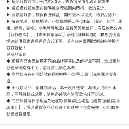
▶ 超商取貨時間 : 平均約2-3天，收貨情況依配送距離為主
▶ 運送過程難免因碰撞導致合理範圍內凹損，敬請見諒。
▶ 開箱請錄影，確保自身權益，開封後不得退貨，瑕疵品除外。
▶ 偏遠地區、離島地區、小離島地區...等 (離島：澎湖、金門、馬
祖、綠島、蘭嶼、小琉球等地區) 運費需另補差額，寄送物流分為
【新竹物流】、【嘉里醫藥物流】兩種 請聊聊詢問、將會提供賣
場連結供買家選擇運送方式下單。若有任何疑問歡迎隨時與我們
聊聊聯繫！
🛒商品須知
◆ 網頁商品會因使用不同的品牌螢幕以及解析度不同，造成圖片
顏色呈現略有不同，請以實品顏色為準。
◆ 商品如有任何問題請使用聊聊與小幫手反應，請勿用評價溝
通。
◆ 美妝類商品、保健類商品，為一次性包裝且為個人消耗性產
品，不可拆封或試用，請務必確認有購買需求後再拆封。
◆ 商品到貨隔日享蝦皮7天鑑賞(猶豫)期之權益【鑑賞(猶豫)期非
試用期】，辦理退貨商品必須是全新狀態且包裝完整，否則將會
影響退貨權限。