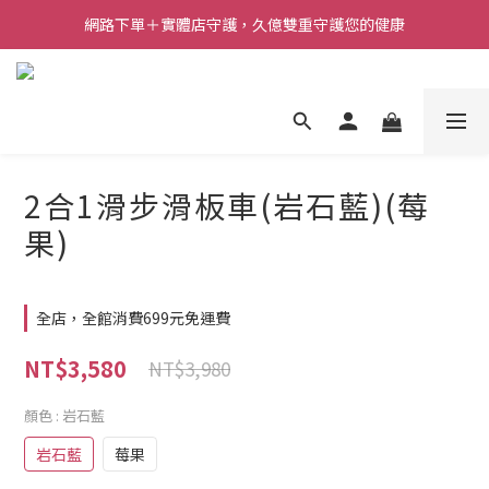
網路下單＋實體店守護，久億雙重守護您的健康
2合1滑步滑板車(岩石藍)(莓
果)
全店，全館消費699元免運費
NT$3,580
NT$3,980
顏色
: 岩石藍
岩石藍
莓果