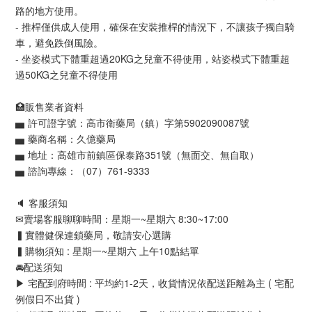
路的地方使用。
- 推桿僅供成人使用，確保在安裝推桿的情況下，不讓孩子獨自騎
車，避免跌倒風險。
- 坐姿模式下體重超過20KG之兒童不得使用，站姿模式下體重超
過50KG之兒童不得使用
🏥販售業者資料
▅ 許可證字號：高市衛藥局（鎮）字第5902090087號
▅ 藥商名稱：久億藥局
▅ 地址：高雄市前鎮區保泰路351號（無面交、無自取）
▅ 諮詢專線：（07）761-9333
🔈 客服須知
✉賣場客服聊聊時間：星期一~星期六 8:30~17:00
▍實體健保連鎖藥局，敬請安心選購
▍購物須知 : 星期一~星期六 上午10點結單
🚘配送須知
▶ 宅配到府時間 : 平均約1-2天，收貨情況依配送距離為主 ( 宅配
例假日不出貨 )