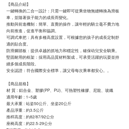
【商品介紹】
一鍵轉換的二合一設計：只需一鍵即可從乘坐物無縫轉換為滑板
車，並隨著孩子能力的成長而變化。
推動與前進機制：簡單、直覺的操作，讓年輕的騎士毫不費力地
向前推進，促進平衡和協調。
可調式車把：具有多種高度設置，可根據您的孩子的成長定制舒
適的貼合度。
防滑腳踏板：提供卓越的抓地力和穩定性，確保幼兒安全騎乘。
堅固耐用的框架：採用高品質材料製成，可承受活躍的玩耍並持
續多個成長階段。
安全認證：符合國際安全標準，讓父母每次乘車都安心。。
【商品規格】
材 質 : 鋁合金、塑膠(PP、PU)、可熱塑性橡膠、尼龍、玻纖
適用年齡 : 1~5歲
最大承重 : 站姿50公斤、坐姿20公斤
產品淨重 : 約3.5公斤
推桿高度 : 約82/87/92公分
座椅高度 : 約22.5-29公分