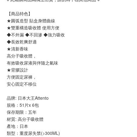
【商品特色】
★圓弧造型 貼盒身體曲線
★雙重構造吸收體 使用方便
◆不外漏 ◆不回滲 ◆強力吸收
◆長效乾爽舒適
★清新香味
高分子吸收體，
有效吸收尿液與伴隨之氣味
★背膠設計
方便固定尿褲，
安心固定不移位
品牌: 日本大王Attento
規格：51片x 6包
保存期限：五年
材質: 高分子吸收體
產地：日本
類型：重度尿失禁(>300ML)