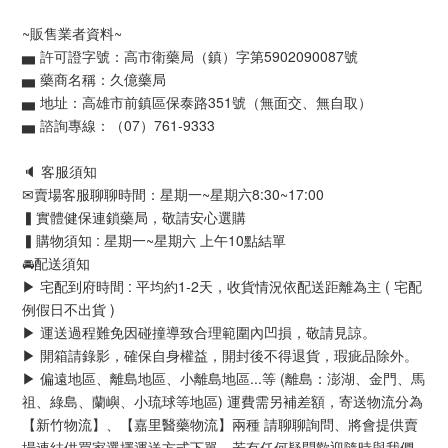
~販售業者資料~
▅ 許可證字號：高市衛藥局（鎮）字第5902090087號
▅ 藥商名稱：久億藥局
▅ 地址：高雄市前鎮區保泰路351號（無面交、無自取）
▅ 諮詢專線：（07）761-9333
🔈 客服須知
✉賣場客服聊聊時間：星期一~星期六8:30~17:00
▍實體健保連鎖藥局，敬請安心選購
▍購物須知 : 星期一~星期六 上午10點結單
🚘配送須知
▶ 宅配到府時間 : 平均約1-2天，收貨情況依配送距離為主 ( 宅配
例假日不出貨 )
▶ 運送過程難免因碰撞導致合理範圍內凹損，敬請見諒。
▶ 開箱請錄影，確保自身權益，開封後不得退貨，瑕疵品除外。
▶ 偏遠地區、離島地區、小離島地區...等 (離島：澎湖、金門、馬
祖、綠島、蘭嶼、小琉球等地區) 運費需另補差額，寄送物流分為
【新竹物流】、【嘉里醫藥物流】兩種 請聊聊詢問、將會提供賣
場連結供買家選擇運送方式下單。若有任何疑問歡迎隨時與我們