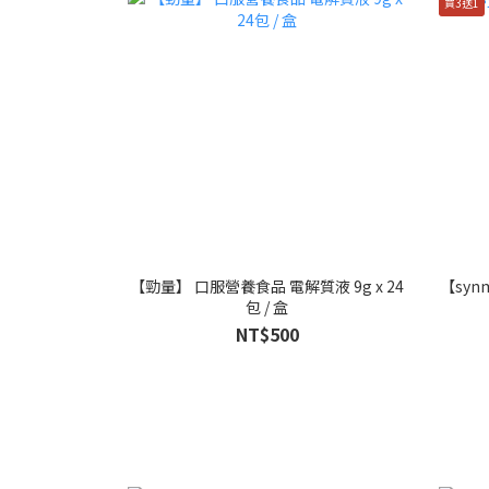
買3送1
【勁量】 口服營養食品 電解質液 9g x 24
【syn
包 / 盒
NT$500