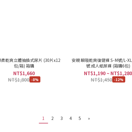
棉柔乾爽立體抽換式尿片 (30片x12
安親 瞬吸乾爽復健褲 S-M號/L-XL
包/箱) 箱購
號 成人紙尿褲 (箱購6包)
NT$1,660
NT$1,190 ~ NT$1,280
NT$1,800
NT$1,450
-8%
-12%
1
2
3
4
5
»