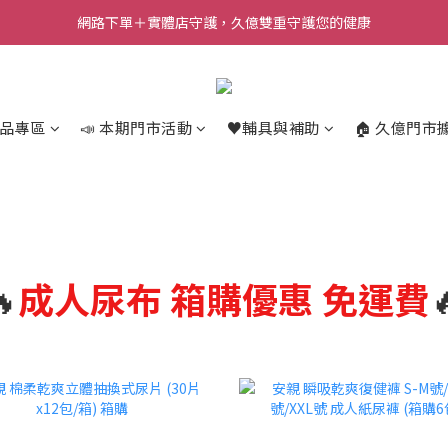
網路下單＋實體店守護，久億雙重守護您的健康
商品專區
📣 本期門市活動
♥️輔具與補助
🏠 久億門市

成人尿布
箱購優惠 免運費
