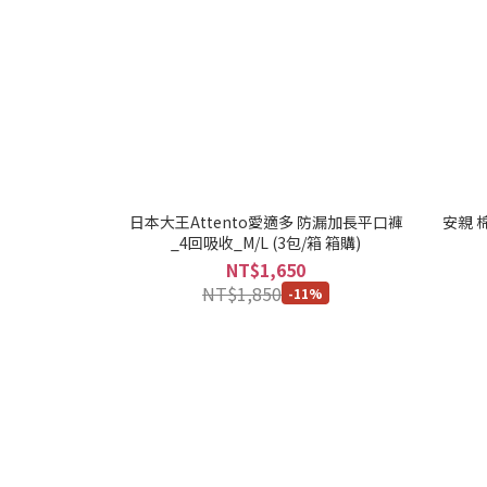
日本大王Attento愛適多 防漏加長平口褲
安親 
_4回吸收_M/L (3包/箱 箱購)
NT$1,650
NT$1,850
-11%