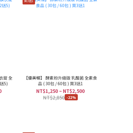
買3送1
衣錠 全
【優美暢】 酵素粉升級版 乳酸菌 全素食
2送5)
品 ( 30包 / 60包 ) 買3送1
0
NT$1,250 ~ NT$2,500
NT$2,850
-22%