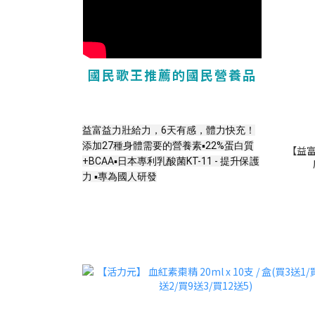
國民歌王推薦的國民營養品
益富益力壯給力，6天有感，體力快充！
添加27種身體需要的營養素
▪️22%蛋白質
【益富
+BCAA▪️日本專利乳酸菌KT-11 - 提升保護
力 ▪️專為國人研發