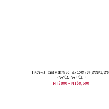
【活力元】 血紅素棗精 20ml x 10支 / 盒(買3送1/買
2/買9送3/買12送5)
NT$800 ~ NT$9,600