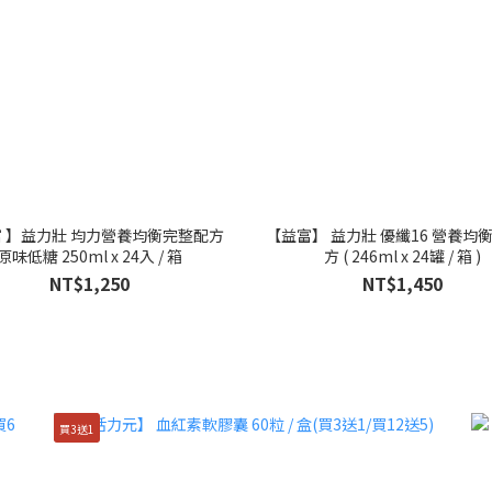
 】益力壯 均力營養均衡完整配方
【益富】 益力壯 優纖16 營養均
原味低糖 250ml x 24入 / 箱
方 ( 246ml x 24罐 / 箱 )
NT$1,250
NT$1,450
買3送1