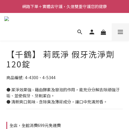
網路下單＋實體店守護，久億雙重守護您的健康
【千鶴】 莉既淨 假牙洗淨劑
120錠
商品編號 : 4-4300、4-5344
● 潔淨效果強 - 藉由酵素及發泡的作用，能充分分解去除頑強汙
垢、並使假牙、牙刷潔白。
● 清新爽口氣味 - 含除臭及薄荷成分，讓口中充滿芳香。
全店，全館消費699元免運費